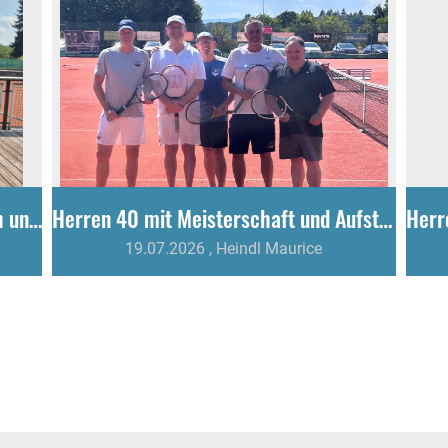
U12 des TC Gottmadingen krönt sich ungeschlagen zum Meister!
Herren 40 mit Meisterschaft und Aufstieg
19.07.2026
, Heindl Maurice