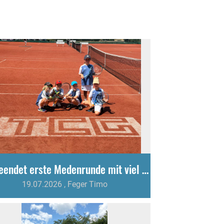
U9 beendet erste Medenrunde mit viel Kampfgeist und Teamgeist
19.07.2026
, Feger Timo