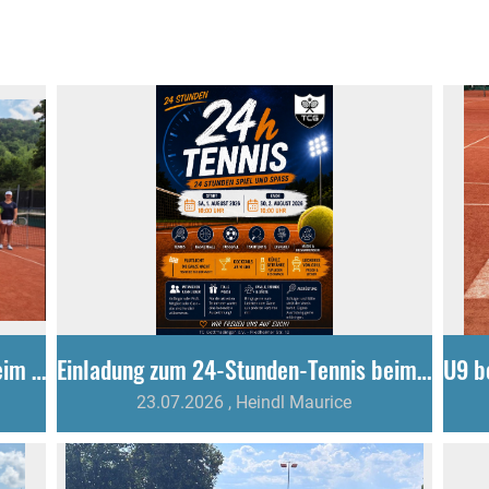
Tenniscamp begeistert 29 Kinder beim Sommerferienprogramm
Einladung zum 24-Stunden-Tennis beim TC Gottmadingen
23.07.2026
, Heindl Maurice